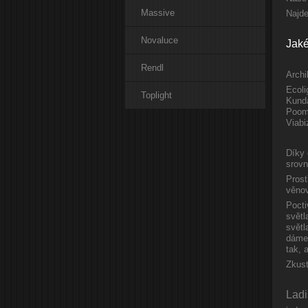
Massive
Najde
Novaluce
Jaké
Rendl
Archi
Ecoli
Toplight
Kunda
Pooml
Viabi
Díky 
srovn
Prost
věnov
Pocti
světl
světl
dáme 
tak, 
Zkust
Ladi