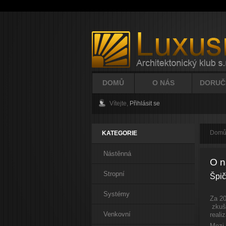
DOMŮ
O NÁS
DORUČ
Vítejte,
Přihlásit se
Dom
KATEGORIE
Nástěnná
O n
Stropní
Špič
Systémy
Za 20
zkuše
Venkovní
reali
Mezi 