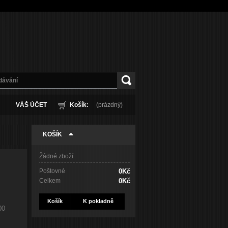
VÁŠ ÚČET
Košík:
(prázdný)
KOŠÍK
Žádné zboží
Poštovné
0Kč
Celkem
0Kč
Košík
K pokladně
00