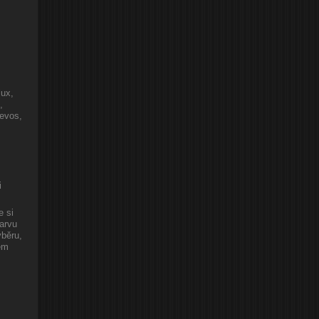
lux,
,
revos,
i
e si
arvu
ýběru,
em