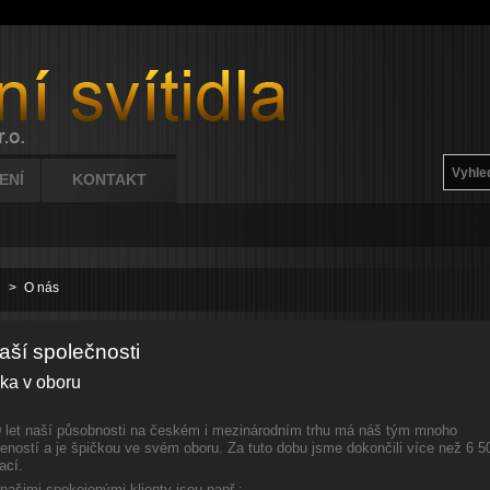
ENÍ
KONTAKT
ů
>
O nás
aší společnosti
ka v oboru
 let naší působnosti na českém i mezinárodním trhu má náš tým mnoho
ností a je špičkou ve svém oboru. Za tuto dobu jsme dokončili více než 6 5
za
cí.
našimi spokojenými klienty jsou např.: