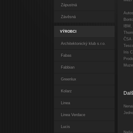
Zápustná
Autos
Závěsná
Bonto
IBM,
VÝROBCI
Thom
ČSA -
Architektonický klub s.r.o.
Tesco
Iris 
Fabas
Prode
Muzeu
Fabbian
Greenlux
Kolarz
Dalš
Linea
Nenaš
Jedn
Linea Verdace
Lucis
Naše 