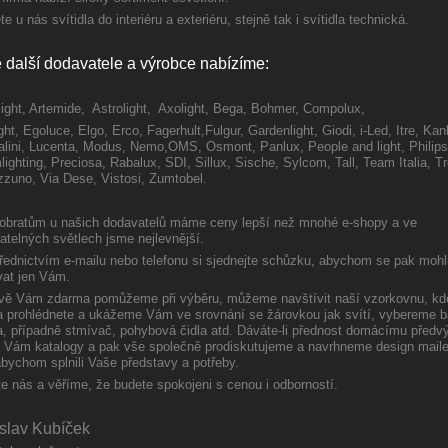
te u nás svítidla do interiéru a exteriéru, stejně tak i svítidla technická.
 další dodavatele a výrobce nabízíme:
light, Artemide, Astrolight, Axolight,
Bega, Bohmer, Compolux,
ght, Egoluce, Elgo, Erco, Fagerhult,
Fulgur, Gardenlight, Giodi, i-Led, Itre, Kan
lini, Lucenta, Modus, Nemo,OMS, Osmont, Panlux, People and light, Philips
ighting, Preciosa, Rabalux, SDI, Sillux, Sische, Sylcom, Tall, Team Italia, T
zzuno, Via Dese, Vistosi, Zumtobel.
obratům u našich dodavatelů máme ceny lepší než mnohé e-shopy a ve
atelných světlech jsme nejlevnější.
řednictvím e-mailu nebo telefonu si sjednejte schůzku, abychom se pak mohl
at jen Vám.
vě Vám zdarma pomůžeme při výběru, můžeme navštívit naší vzorkovnu, kd
a prohlédnete a ukážeme Vám ve srovnání se žárovkou jak svítí, vybereme b
a, případně stmívač, pohybová čidla atd. Dáváte-li přednost domácímu předv
Vám katalogy a pak vše společně prodiskutujeme a navrhneme design mail
abychom splnili Vaše představy a potřeby.
e nás a věříme, že budete spokojeni s cenou i odborností.
slav Kubíček