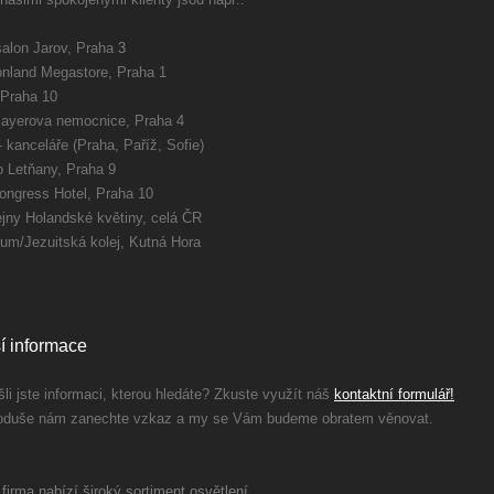
alon Jarov, Praha
3
nland Megastore, Praha 1
 Praha 10
ayerova nemocnice, Praha 4
 kanceláře (Praha, Paříž, Sofie)
 Letňany, Praha 9
Congress Hotel, Praha 10
jny Holandské květiny, celá ČR
m/Jezuitská kolej, Kutná Hora
í informace
li jste informaci, kterou hledáte? Zkuste využít náš
kontaktní formulář!
oduše nám zanechte vzkaz a my se Vám budeme obratem věnovat.
firma nabízí široký sortiment osvětlení.