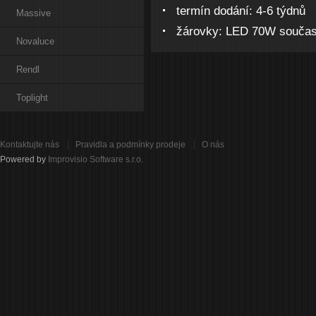
termín dodání:
4-6 týdnů
Massive
žárovky:
LED 70W součastí
Novaluce
Rendl
Toplight
Kontaktujte nás
Pravidla a podmínky prodeje
O nás
Powered by
Improvisio Software s.r.o.