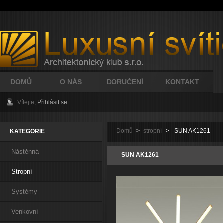
DOMŮ
O NÁS
DORUČENÍ
KONTAKT
Vítejte,
Přihlásit se
Domů
>
stropní
>
SUN AK1261
KATEGORIE
Nástěnná
SUN AK1261
Stropní
Systémy
Venkovní