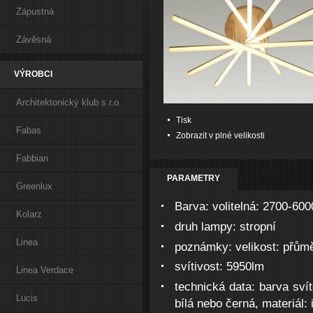
Zápustná
Závěsná
VÝROBCI
Architektonický klub s.r.o.
Tisk
Fabas
Zobrazit v plné velikosti
Fabbian
PARAMETRY
Greenlux
Barva:
volitelná: 2700-60
Kolarz
druh lampy:
stropní
Linea
poznámky:
velikost: přům
svítivost:
5950lm
Linea Verdace
technická data:
barva svít
Lucis
bílá nebo černá, materiál: