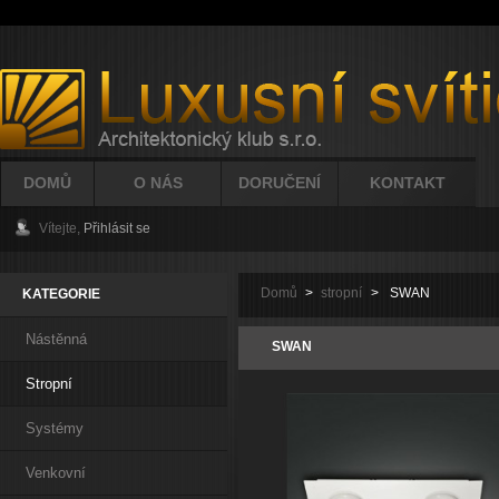
DOMŮ
O NÁS
DORUČENÍ
KONTAKT
Vítejte,
Přihlásit se
Domů
>
stropní
>
SWAN
KATEGORIE
Nástěnná
SWAN
Stropní
Systémy
Venkovní