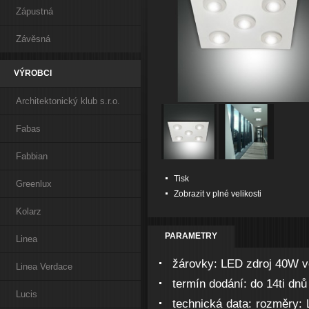
Zápustná
Závěsná
VÝROBCI
Architektonický klub s.r.o.
Fabas
Fabbian
Tisk
Greenlux
Zobrazit v plné velikosti
Kolarz
PARAMETRY
Linea
žárovky:
LED zdroj 40W vč
Linea Verdace
termín dodání:
do 14ti dnů
Lucis
technická data:
rozměry: 