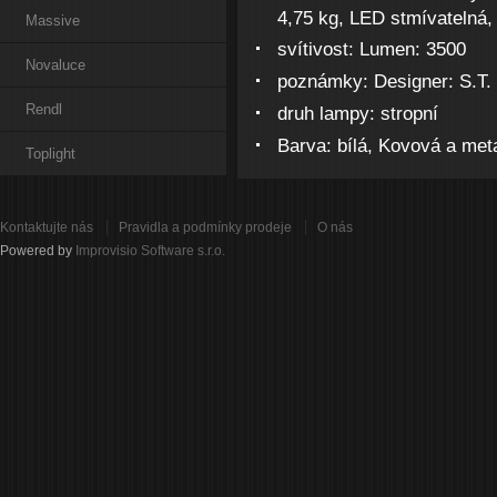
4,75 kg, LED stmívatelná,
Massive
svítivost:
Lumen: 3500
Novaluce
poznámky:
Designer: S.T.
Rendl
druh lampy:
stropní
Barva:
bílá, Kovová a meta
Toplight
Kontaktujte nás
Pravidla a podmínky prodeje
O nás
Powered by
Improvisio Software s.r.o.