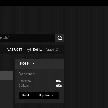
VÁŠ ÚČET
Košík:
(prázdný)
KOŠÍK
Žádné zboží
Poštovné
0Kč
Celkem
0Kč
Košík
K pokladně