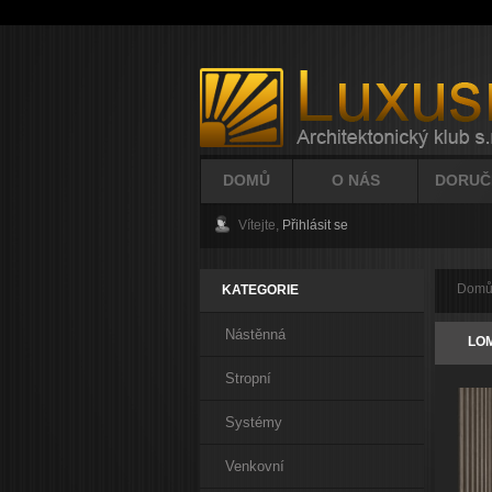
DOMŮ
O NÁS
DORUČ
Vítejte,
Přihlásit se
Dom
KATEGORIE
Nástěnná
LO
Stropní
Systémy
Venkovní