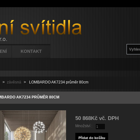
ENÍ
KONTAKT
ů
>
závěsná
>
LOMBARDO AK7234 průměr 80cm
MBARDO AK7234 PRŮMĚR 80CM
50 868Kč
vč. DPH
Množství :