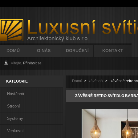
DOMŮ
O NÁS
DORUČENÍ
KONTAKT
Vítejte,
Přihlásit se
Domů
>
závěsná
>
závěsné retro s
KATEGORIE
Nástěnná
ZÁVĚSNÉ RETRO SVÍTIDLO BARBA
Stropní
Systémy
Venkovní