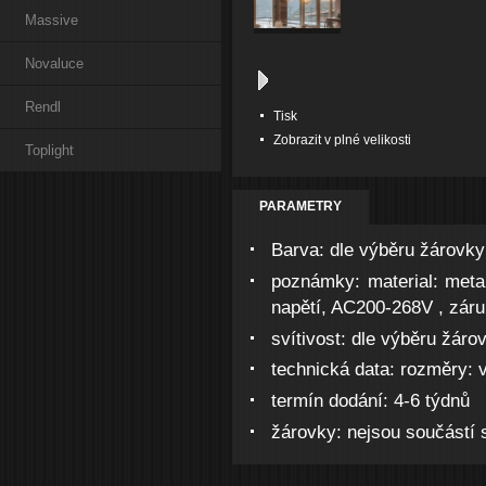
Massive
Novaluce
Rendl
Tisk
Zobrazit v plné velikosti
Toplight
PARAMETRY
Barva:
dle výběru žárovky
poznámky:
material: meta
napětí, AC200-268V , záru
svítivost:
dle výběru žáro
technická data:
rozměry: v
termín dodání:
4-6 týdnů
žárovky:
nejsou součástí s